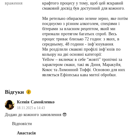
враження
крафтого процесу у тому, щоб цей яскравий
смаковий досвід був доступний для кожного.
Ми ретельно обираємо зелене зерно, яке потім
поєднуємо з різним алкоголем, спеціями і
бітерами за власним рецептом, який ми
отримали протягом багатьох спроб. Весь
процес триває близько 72 годин: з яких, в
середньому, 48 години - інфʼюзування.
Ми розділили смакові профілі інф’юзів по
кольору на дві основні категорії:
Yellow – включає в себе “жовті” тропічні за
характером смаки, такі як Диня, Маракуйя,
Кокос та Лимонний Тоффі. Основою для них
являється Ефіопська кава митої обробки.
Відгуки
2
Ксенія Самойленко
18.11.2025 в 14:43
Додаю до кожного замовлення 😎
Відповісти
Анастасія