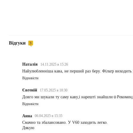
Відгуки
3
Наталія
14.11.2025 в 15:26
Найулюбленніша кава, не перший раз беру. Фільтр виходить 
Відповісти
Євгеній
17.05.2025 в 18:30
Довго ми шукали ту саму каву,і нарешті знайшли☺️Рекоме
Відповісти
Анна
06.04.2025 в 15:35
Смачно та збалансовано. У V60 заходить легко.
Дякую