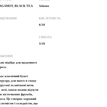
ERGAMOT, BLACK TEA
Sidamo
РОЩУВАННЯ
КИСЛОТНІСТЬ
6/10
ГІРКОТА
3/10
РАЖЕННЯ
ьно підійде для щоденного
пресо.
жає класичний букет
еруару, для якого в смаку
русові та квіткові ноти.
 лоті, також можна відчути
х кісточкових фруктів,
коса. Це створює хороший
слотністю і солодкістю, що