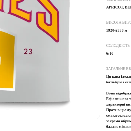
APRICOT, B
ВИСОТА ВИ
1920-2330 м
СОЛОДКІСТЬ
6/10
ЗАГАЛЬНЕ В
Ця кава ідеал
батч-брю і ес
Вона відобра
Ефіопського т
характерні цит
Проте в цьому
смаки солодки
зокрема абри
баланс між ки