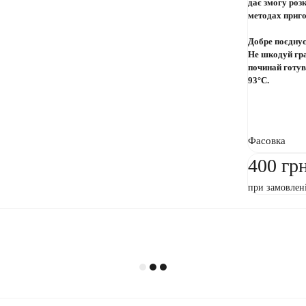
дає змогу роз
методах приг
Добре поєднує
Не шкодуй гра
починай готув
93°C.
Фасовка
400 гр
при замовлен