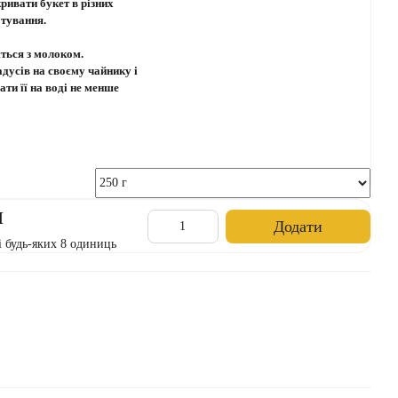
кривати букет в різних
отування.
ться з молоком.
дусів на своєму чайнику і
ати її на воді не менше
н
Додати
і будь-яких 8 одиниць