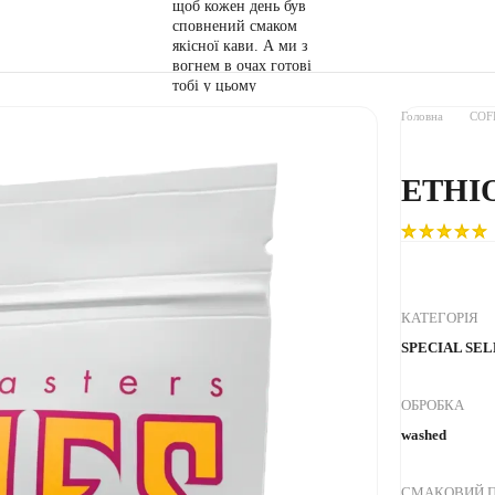
Головна
COF
ETHIO
КАТЕГОРІЯ
SPECIAL SE
ОБРОБКА
washed
СМАКОВИЙ П