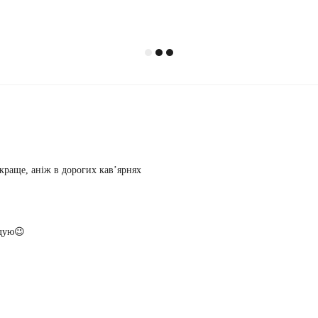
краще, аніж в дорогих кавʼярнях
ндую😉