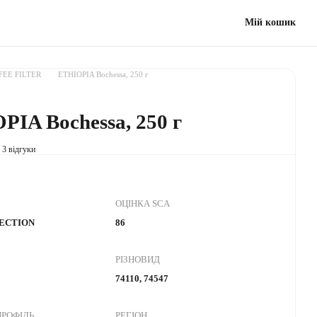
Мій кошик
FEE FILTER
ETHIOPIA Bochessa, 250 г
PIA Bochessa, 250 г
3 відгуки
ОЦІНКА SCA
LECTION
86
РІЗНОВИД
74110, 74547
РОФІЛЬ
РЕГІОН