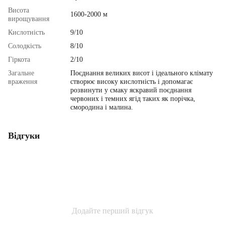
Висота
1600-2000 м
вирощування
Кислотність
9/10
Солодкість
8/10
Гіркота
2/10
Загальне
Поєднання великих висот і ідеального клімату
враження
створює високу кислотність і допомагає
розвинути у смаку яскравий поєднання
червоних і темних ягід таких як порічка,
смородина і малина.
Відгуки
Додайте перший відгук