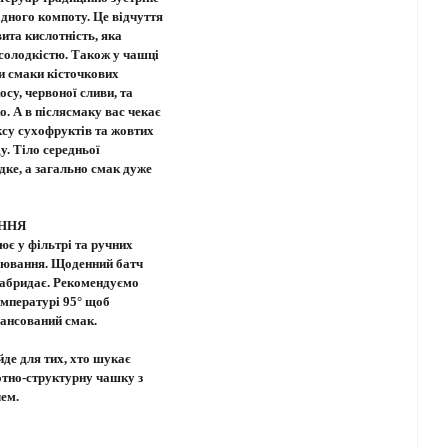
ідного компоту. Це відчуття
ита кислотність, яка
солодкістю. Також у чашці
и смаки кісточкових
осу, червоної сливи, та
о. А в післясмаку вас чекає
ксу сухофруктів та жовтих
у. Тіло середньої
адке, а загально смак дуже
ННЯ
ює у фільтрі та ручних
рювання. Щоденний батч
набридає. Рекомендуємо
емпературі 95° щоб
ансований смак.
йде для тих, хто шукає
отно-структурну чашку з
ем.