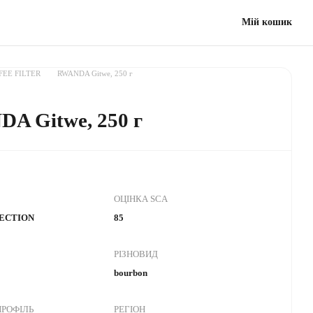
Мій кошик
FEE FILTER
RWANDA Gitwe, 250 г
A Gitwe, 250 г
ОЦІНКА SCA
LECTION
85
РІЗНОВИД
bourbon
РОФІЛЬ
РЕГІОН