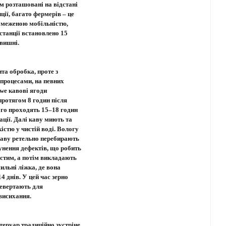
м розташовані на відстані
нції, багато фермерів – це
обмеженою мобільністю,
станції встановлено 15
 вишні.
та обробка, проте з
процесами, на певних
twe кавові ягоди
ротягом 8 годин після
чого проходять 15–18 годин
ації. Далі каву миють та
істю у чистій воді. Вологу
каву ретельно перебирають
унення дефектів, що робить
стим, а потім викладають
ильні ліжка, де вона
4 днів. У цей час зерно
ревертають для
висихання.
теруар традиційно зустріне