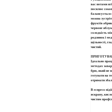
вас нотами яг
посилює соков
балансується 
можна зустріт
фруктів абрик
червоне яблук
солодкість мі
родзинок і мед
щільності, гл
чистий.
ПРИГОТУВА
Ідеально прац
методах зава
брю, який не 
готувати на т
отримати збал
В еспресо піді
яскраву, кисл
чистим профіл