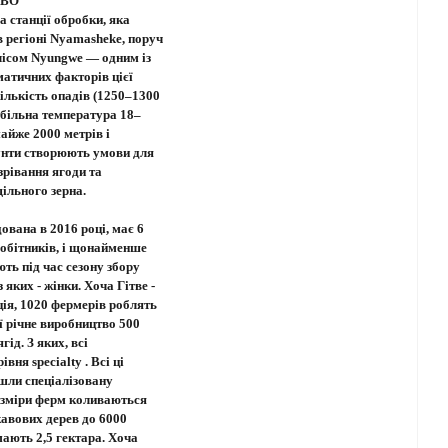
ТВО
ва станції обробки, яка
 регіоні Nyamasheke, поруч
лісом Nyungwe — одним із
атичних факторів цієї
кількість опадів (1250–1300
табільна температура 18–
майже 2000 метрів і
унти створюють умови для
зрівання ягоди та
ільного зерна.
ована в 2016 році, має 6
обітників, і щонайменше
ють під час сезону збору
яких - жінки. Хоча Гітве -
ція, 1020 фермерів роблять
її річне виробництво 500
гід. З яких, всі
івня specialty . Всі ці
шли спеціалізовану
озміри ферм коливаються
кавових дерев до 6000
мають 2,5 гектара. Хоча