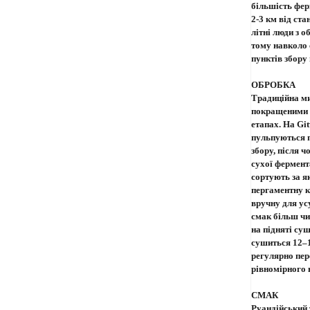
більшість фер
2-3 км від ста
літні люди з 
тому навколо 
пунктів збору
ОБРОБКА
Традиційна ми
покращеними 
етапах. На Gi
пульпуються п
збору, після 
сухої фермент
сортують за як
пергаментну 
вручну для ус
смак більш чи
на підняті суш
сушиться 12–1
регулярно пе
рівномірного 
СМАК
Руандійський 