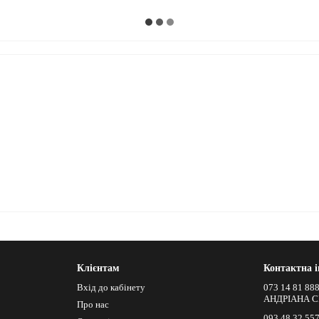
Клієнтам
Контактна 
Вхід до кабінету
073 14 81 88
АНДРІАНА С
Про нас
093 48 32 55