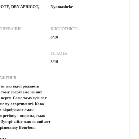
OTE, DRY APRICOT,
Nyamasheke
РОЩУВАННЯ
КИСЛОТНІСТЬ
6/10
ГІРКОТА
3/10
РАЖЕННЯ
ти, які відображають
, тому звертаємо на них
 чергу. Саме тому цей лот
шому асортименті. Кава
е відображає смак
 регіону і зокрема, смак
. Зустрічайте наш новий лот
різновиду Bourbon.