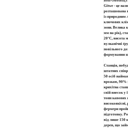
ВИРОБНИЦ
Gitwe - це наз
розташована в
із природним 
ключових клім
зони. Велика 
мм на рік), с
20°C, висота 
вулканічні ґр
повільного до
формування щ
Станція, побуд
штатних співр
50 осіб найма
врожаю, 90% з 
крихітна стан
свій внесок у 
тонн кавових я
високоякісні, р
фермери прой
підготовку. Р
від лише 150 
дерев, що зай