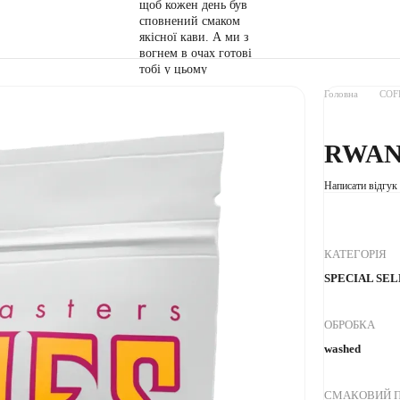
Головна
COF
RWAND
Написати відгук
КАТЕГОРІЯ
SPECIAL SE
ОБРОБКА
washed
СМАКОВИЙ П