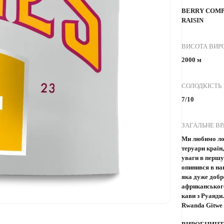
BERRY COMP
RAISIN
ВИСОТА ВИ
2000 м
СОЛОДКІСТЬ
7/10
ЗАГАЛЬНЕ В
Ми любимо ло
теруари країн
уваги в першу
опинився в на
яка дуже добр
африканського
кави з Руанди
Rwanda Gitwe 