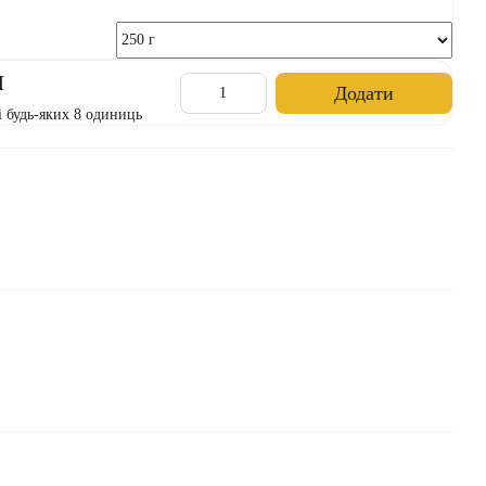
н
Додати
і будь-яких 8 одиниць